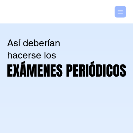
SUPERBIEN IPS
SUPERBIEN IPS
Así deberían
hacerse los
EXÁMENES PERIÓDICOS
EXÁMENES PERIÓDICOS
01
02
03